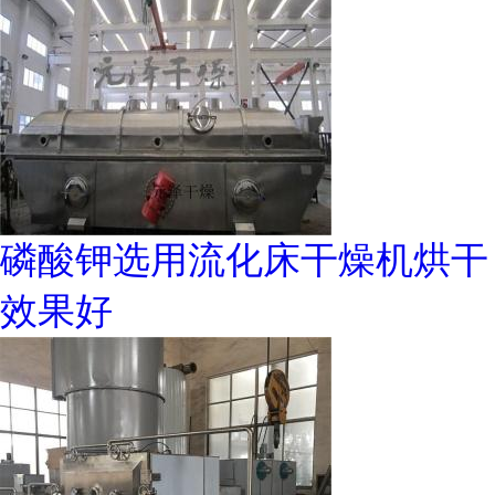
磷酸钾选用流化床干燥机烘干
效果好