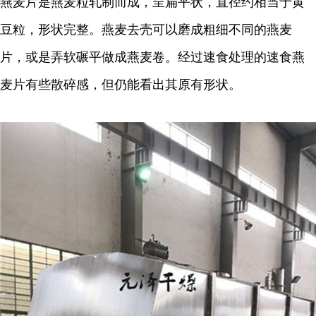
燕麦片是燕麦粒轧制而成，呈扁平状，直径约相当于黄
豆粒，形状完整。燕麦去壳可以磨成粗细不同的燕麦
片，或是弄软碾平做成燕麦卷。经过速食处理的速食燕
麦片有些散碎感，但仍能看出其原有形状。