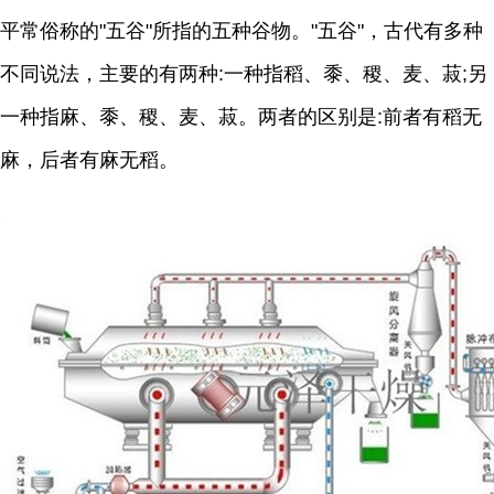
平常俗称的"五谷"所指的五种谷物。"五谷"，古代有多种
不同说法，主要的有两种:一种指稻、黍、稷、麦、菽;另
一种指麻、黍、稷、麦、菽。两者的区别是:前者有稻无
麻，后者有麻无稻。