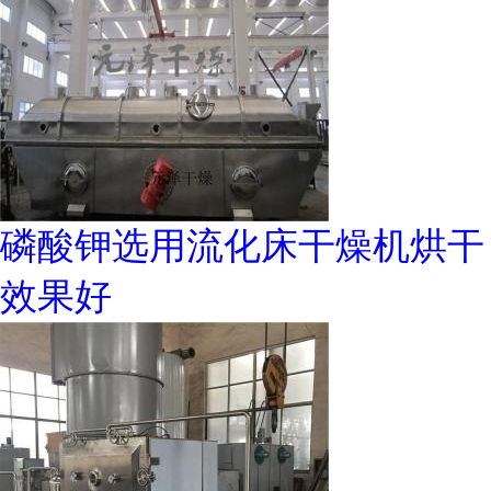
磷酸钾选用流化床干燥机烘干
效果好