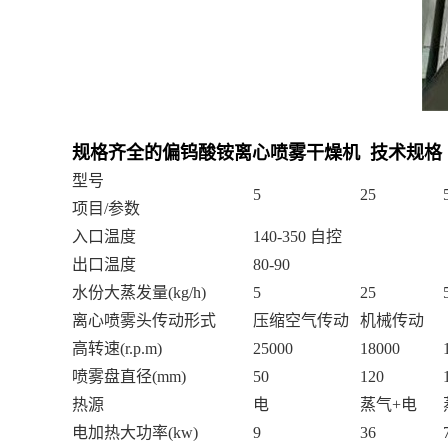
规格齐全的偏钨酸铵离心喷雾干燥机 技术规格
型号
5
25
项目
/参数
入口温度
140-350 自控
出口温度
80-90
水份大蒸发量
(kg/h)
5
25
离心喷雾头传动形式
压缩空气传动
机械传动
高转速
(r.p.m)
25000
18000
喷雾盘直径
(mm)
50
120
热源
电
蒸气
+电
电加热大功率
(kw)
9
36