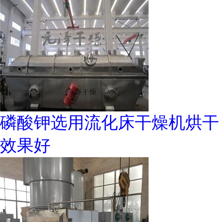
磷酸钾选用流化床干燥机烘干
效果好