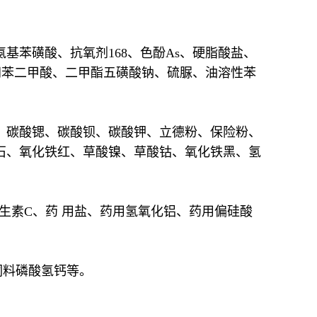
基苯磺酸、抗氧剂168、色酚As、硬脂酸盐、
间苯二甲酸、二甲酯五磺酸钠、硫脲、油溶性苯
、碳酸锶、碳酸钡、碳酸钾、立德粉、保险粉、
石、氧化铁红、草酸镍、草酸钴、氧化铁黑、氢
生素C、药 用盐、药用氢氧化铝、药用偏硅酸
饲料磷酸氢钙等。