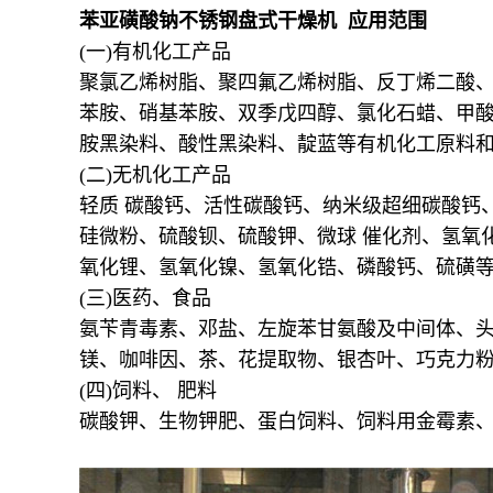
苯亚磺酸钠不锈钢盘式干燥机 应用范围
(一)有机化工产品
聚氯乙烯树脂、聚四氟乙烯树脂、反丁烯二酸、
苯胺、硝基苯胺、双季戊四醇、氯化石蜡、甲酸
胺黑染料、酸性黑染料、靛蓝等有机化工原料
(二)无机化工产品
轻质 碳酸钙、活性碳酸钙、纳米级超细碳酸钙
硅微粉、硫酸钡、硫酸钾、微球 催化剂、氢氧
氧化锂、氢氧化镍、氢氧化锆、磷酸钙、硫磺
(三)医药、食品
氨苄青毒素、邓盐、左旋苯甘氨酸及中间体、头
镁、咖啡因、茶、花提取物、银杏叶、巧克力
(四)饲料、 肥料
碳酸钾、生物钾肥、蛋白饲料、饲料用金霉素