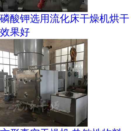
磷酸钾选用流化床干燥机烘干
效果好