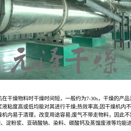
在干燥物料时干燥时间短，一般约为7-30s，干燥的产
浆液粘度高或低均能对其进行干燥;热效率高;因干燥机内
燥机内易于清理，改变用途容易;废气不带走物料，因此
糖、淀粉浆、亚硝酸钠、染料、碳酸钙及蒸馏废液等均能