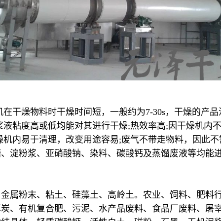
在干燥物料时干燥时间短，一般约为7-30s，干燥的产
浆液粘度高或低均能对其进行干燥;热效率高;因干燥机内
燥机内易于清理，改变用途容易;废气不带走物料，因此
糖、淀粉浆、亚硝酸钠、染料、碳酸钙及蒸馏废液等均能
、金属粉末、粘土、硅藻土、高岭土。农业、饲料、肥料
草炭、有机复合肥、污泥、水产品废料、食品厂废料、屠