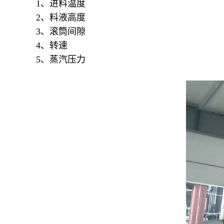
1、进料温度
2、料液高度
3、滚筒间隙
4、转速
5、蒸汽压力