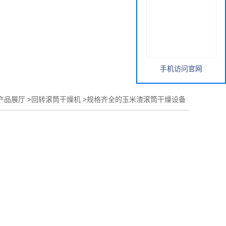
手机访问官网
产品展厅
>
回转滚筒干燥机
>
规格齐全的玉米渣滚筒干燥设备