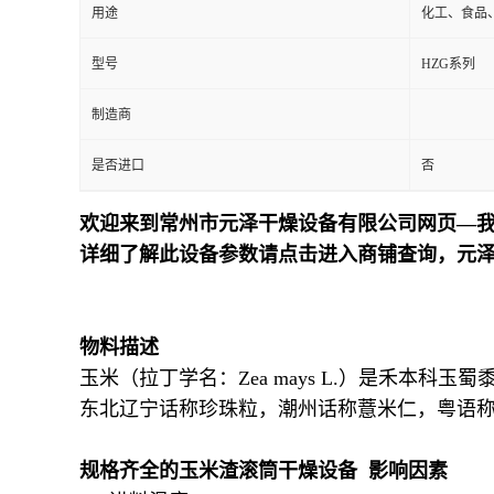
用途
化工、食品
型号
HZG系列
制造商
是否进口
否
欢迎来到常州市元泽干燥设备有限公司网页—我
详细了解此设备参数请点击进入商铺查询，元
物料描述
玉米（拉丁学名：Zea mays L.）是禾
东北辽宁话称珍珠粒，潮州话称薏米仁，粤语
规格齐全的玉米渣滚筒干燥设备 影响因素