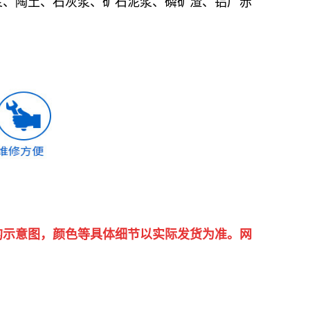
浆、陶土、石灰浆、矿石泥浆、磷矿渣、铝厂赤
的示意图，颜色等具体细节以实际发货为准。网