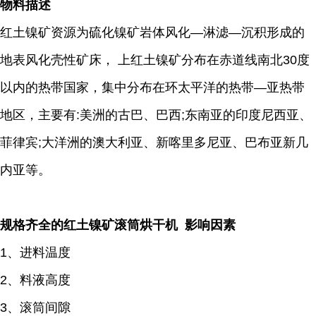
物料描述
红土镍矿资源为硫化镍矿岩体风化―淋滤―沉积形成的
地表风化壳性矿床， 上红土镍矿分布在赤道线南北30度
以内的热带国家，集中分布在环太平洋的热带―亚热带
地区，主要有:美洲的古巴、巴西;东南亚的印度尼西亚、
菲律宾;大洋洲的澳大利亚、新喀里多尼亚、巴布亚新几
内亚等。
规格齐全的红土镍矿滚筒烘干机 影响因素
1、进料温度
2、料液高度
3、滚筒间隙