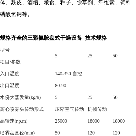
体、麸皮、酒糟、粮食、种子、除草剂、纤维素、饲料
磷酸氢钙等。
规格齐全的三聚氰胺盘式干燥设备 技术规格
型号
5
25
50
项目
/参数
入口温度
140-350 自控
出口温度
80-90
水份大蒸发量
(kg/h)
5
25
50
离心喷雾头传动形式
压缩空气传动
机械传动
高转速
(r.p.m)
25000
18000
18000
喷雾盘直径
(mm)
50
120
120