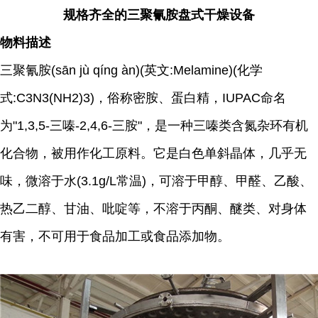
规格齐全的三聚氰胺盘式干燥设备
物料描述
三聚氰胺(sān jù qíng àn)(英文:Melamine)(化学
式:C3N3(NH2)3)，俗称密胺、蛋白精，IUPAC命名
为"1,3,5-三嗪-2,4,6-三胺"，是一种三嗪类含氮杂环有机
化合物，被用作化工原料。它是白色单斜晶体，几乎无
味，微溶于水(3.1g/L常温)，可溶于甲醇、甲醛、乙酸、
热乙二醇、甘油、吡啶等，不溶于丙酮、醚类、对身体
有害，不可用于食品加工或食品添加物。