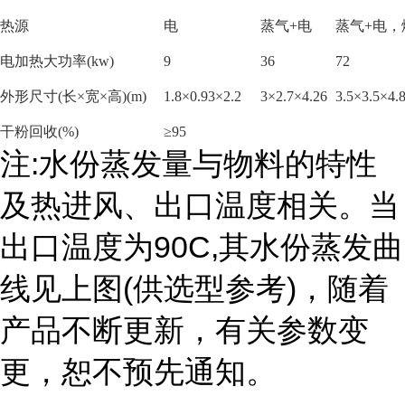
热源
电
蒸气
+电
蒸气
+电
电加热大功率
(kw)
9
36
72
外形尺寸
(长×宽×高)(m)
1.8×0.93×2.2
3×2.7×4.26
3.5×3.5×4.
干粉回收
(%)
≥95
注
:
水份蒸发量与物料的特性
及热进风、出口温度相关。当
出口温度为
90C,
其水份蒸发曲
线见上图
(
供选型参考
)
，随着
产品不断更新，有关参数变
更，恕不预先通知。