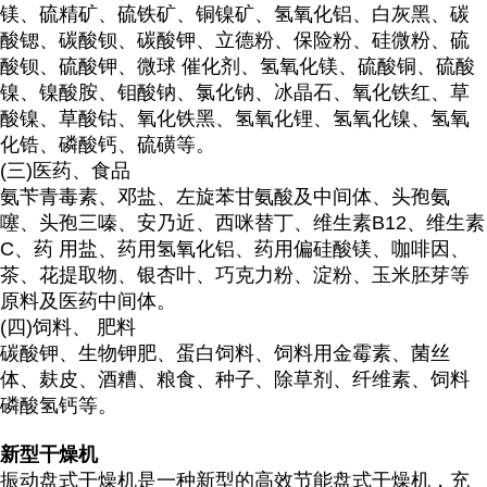
镁、硫精矿、硫铁矿、铜镍矿、氢氧化铝、白灰黑、碳
酸锶、碳酸钡、碳酸钾、立德粉、保险粉、硅微粉、硫
酸钡、硫酸钾、微球 催化剂、氢氧化镁、硫酸铜、硫酸
镍、镍酸胺、钼酸钠、氯化钠、冰晶石、氧化铁红、草
酸镍、草酸钴、氧化铁黑、氢氧化锂、氢氧化镍、氢氧
化锆、磷酸钙、硫磺等。
(三)医药、食品
氨苄青毒素、邓盐、左旋苯甘氨酸及中间体、头孢氨
噻、头孢三嗪、安乃近、西咪替丁、维生素B12、维生素
C、药 用盐、药用氢氧化铝、药用偏硅酸镁、咖啡因、
茶、花提取物、银杏叶、巧克力粉、淀粉、玉米胚芽等
原料及医药中间体。
(四)饲料、 肥料
碳酸钾、生物钾肥、蛋白饲料、饲料用金霉素、菌丝
体、麸皮、酒糟、粮食、种子、除草剂、纤维素、饲料
磷酸氢钙等。
新型干燥机
振动盘式干燥机是一种新型的高效节能盘式干燥机，充