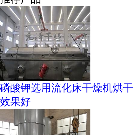
磷酸钾选用流化床干燥机烘干
效果好