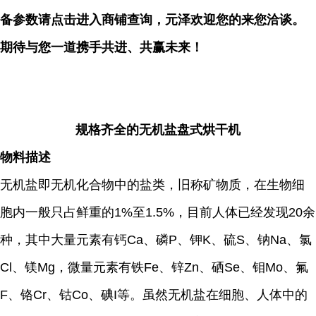
备参数请点击进入商铺查询，元泽欢迎您的来您洽谈。
期待与您一道携手共进、共赢未来！
规格齐全的无机盐盘式烘干机
物料描述
无机盐即无机化合物中的盐类，旧称矿物质，在生物细
胞内一般只占鲜重的1%至1.5%，目前人体已经发现20余
种，其中大量元素有钙Ca、磷P、钾K、硫S、钠Na、氯
Cl、镁Mg，微量元素有铁Fe、锌Zn、硒Se、钼Mo、氟
F、铬Cr、钴Co、碘I等。虽然无机盐在细胞、人体中的